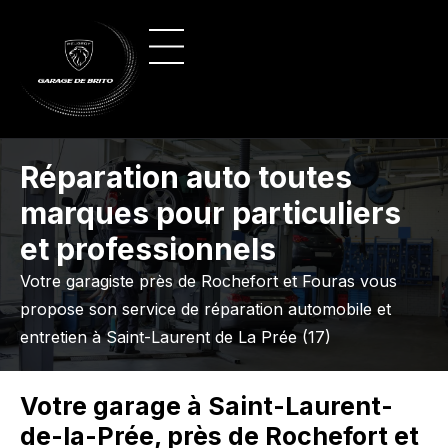
Panneau de gestion des cookies
Vente de véhicules
Nos véhicules
Réparation auto toutes
marques pour particuliers
et professionnels
Votre garagiste près de Rochefort et Fouras vous
propose son service de réparation automobile et
entretien à Saint-Laurent de La Prée (17)
Votre garage à Saint-Laurent-
de-la-Prée, près de Rochefort et