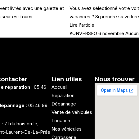
nt livrés avec une galette et
Vous avez sélectionné votre vo
seur est fourni
vacances ? Si prendre sa voitur
Lire l'article
KONVERSEO
6 novembre
Aucun
contacter
Lien utiles
Nous trouver
de réparation
: 05 46
Accueil
Réparation
Dépannage
 dépannage
: 05 46 99
Vente de véhicules
Location
e
: ZI du bois brulé,
Nos véhicules
int-Laurent-De-La-Prée
Carrosserie