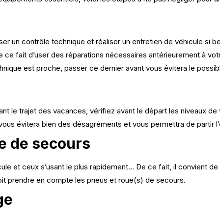
er un contrôle technique et réaliser un entretien de véhicule si b
e ce fait d’user des
réparations
nécessaires antérieurement à votre
hnique est proche, passer ce dernier avant vous évitera le possi
t le trajet des vacances, vérifiez avant le départ les niveaux de vo
 vous évitera bien des désagréments et vous permettra de partir l’e
oue de secours
 et ceux s’usant le plus rapidement… De ce fait, il convient de bi
doit prendre en compte les pneus et roue(s) de secours.
ge