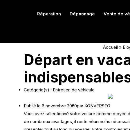
Panneau de gestion des cookies
Réparation
Dépannage
Vente de vé
Accueil
»
Blo
Départ en vaca
indispensables
Catégorie(s) :
Entretien de véhicule
Publié le
6 novembre 2020
par
KONVERSEO
Vous avez sélectionné votre voiture comme moyen de 
de nombreux avantages, il reste néanmoins nécessair
présenter tout au long du voyage. Entre contrôles et 