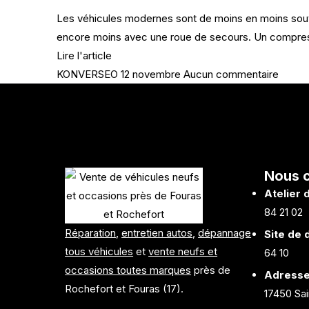
Les véhicules modernes sont de moins en moins souve
encore moins avec une roue de secours. Un compres
Lire l'article
KONVERSEO
12 novembre
Aucun commentaire
Nous 
Atelier 
84 21 02
Réparation
,
entretien autos
,
dépannage
Site de
tous véhicules
et
vente neufs et
64 10
occasions toutes marques
près de
Adress
Rochefort et Fouras (17).
17450 Sa